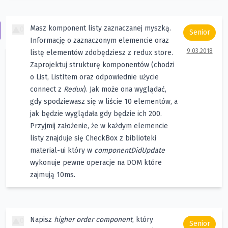
Masz komponent listy zaznaczanej myszką.
0
Senior
Informację o zaznaczonym elemencie oraz
9.03.2018
listę elementów zdobędziesz z redux store.
Zaprojektuj strukturę komponentów (chodzi
o List, ListItem oraz odpowiednie użycie
connect z
Redux
). Jak może ona wyglądać,
gdy spodziewasz się w liście 10 elementów, a
jak będzie wyglądała gdy będzie ich 200.
Przyjmij założenie, że w każdym elemencie
listy znajduje się CheckBox z biblioteki
material-ui który w
componentDidUpdate
wykonuje pewne operacje na DOM które
zajmują 10ms.
Napisz
higher order component
, który
0
Senior