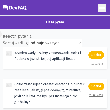
DevFAQ
Lista pytań
×
React
:
4
pytania
Sortuj według:
Wymień wady i zalety zastosowania Mobx i
0
Senior
Reduxa w już istniejącej aplikacji React.
14.09.2018
Gdzie zastosujesz createSelector z biblioteki
0
Senior
reselect? Jak wygląda
connect()
z Reduxa,
25.03.2018
jeśli selektor ma być per instancja a nie
globalny?