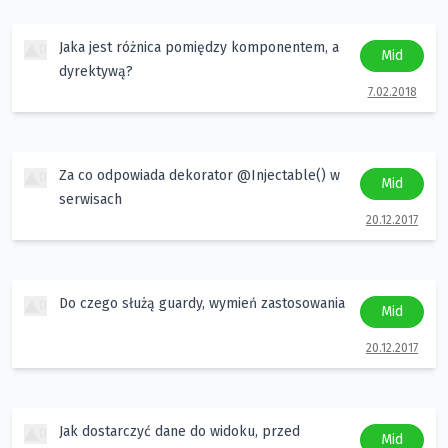
Jaka jest różnica pomiędzy komponentem, a
0
Mid
dyrektywą?
7.02.2018
Za co odpowiada dekorator @Injectable() w
0
Mid
serwisach
20.12.2017
Do czego służą guardy, wymień zastosowania
0
Mid
20.12.2017
Jak dostarczyć dane do widoku, przed
0
Mid