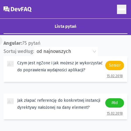
DevFAQ
Lista pytań
×
Angular
:
75
pytań
Sortuj według:
ngZone
Czym jest
i jak możesz je wykorzystać
0
Senior
do poprawienia wydajności aplikacji?
15.02.2018
Jak złapać referencję do konkretnej instancji
0
Mid
dyrektywy nałożonej na dany element?
15.02.2018