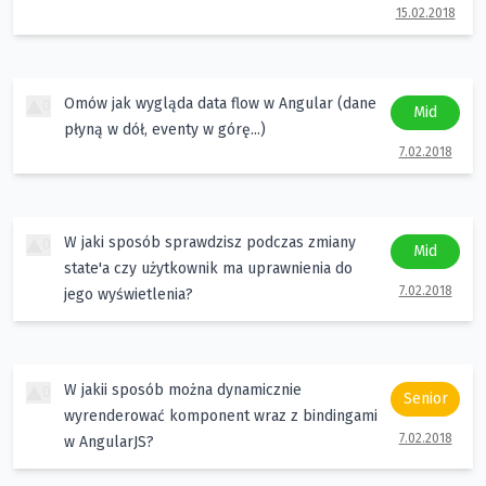
15.02.2018
Omów jak wygląda data flow w Angular (dane
0
Mid
płyną w dół, eventy w górę...)
7.02.2018
W jaki sposób sprawdzisz podczas zmiany
0
Mid
state'a czy użytkownik ma uprawnienia do
7.02.2018
jego wyświetlenia?
W jakii sposób można dynamicznie
0
Senior
wyrenderować komponent wraz z bindingami
7.02.2018
w AngularJS?