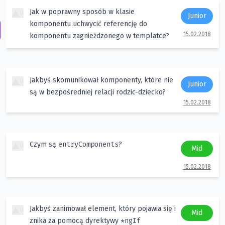
Jak w poprawny sposób w klasie
0
Junior
komponentu uchwycić referencję do
15.02.2018
komponentu zagnieżdzonego w templatce?
Jakbyś skomunikował komponenty, które nie
0
Junior
są w bezpośredniej relacji rodzic-dziecko?
15.02.2018
entryComponents
Czym są
?
0
Mid
15.02.2018
Jakbyś zanimował element, który pojawia się i
0
Mid
*ngIf
znika za pomocą dyrektywy