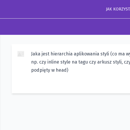
JAK KORZYST
Jaka jest hierarchia aplikowania styli (co ma w
0
np. czy inline style na tagu czy arkusz styli, czy
podpięty w head)