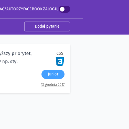
AĆ?
AUTORZY
FACEBOOK
ZALOGUJ
Dodaj pytanie
yższy priorytet,
CSS
 np. styl
Junior
13 grudnia 2017