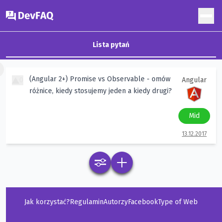
DevFAQ
Lista pytań
×
(Angular 2+) Promise vs Observable - omów
0
Angular
różnice, kiedy stosujemy jeden a kiedy drugi?
Mid
13.12.2017
Jak korzystać?
Regulamin
Autorzy
Facebook
Type of Web