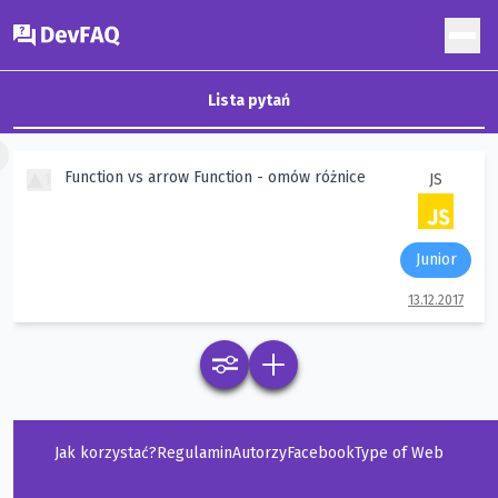
DevFAQ
Lista pytań
×
Function vs arrow Function - omów różnice
1
JS
Junior
13.12.2017
Jak korzystać?
Regulamin
Autorzy
Facebook
Type of Web