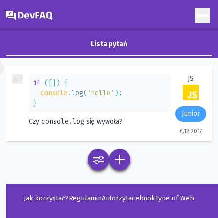
DevFAQ
Lista pytań
×
0
JS
if
(
[
]
)
{
console
.
log
(
'hello'
)
;
}
Junior
console.log
Czy
się wywoła?
6.12.2017
Jak korzystać?
Regulamin
Autorzy
Facebook
Type of Web