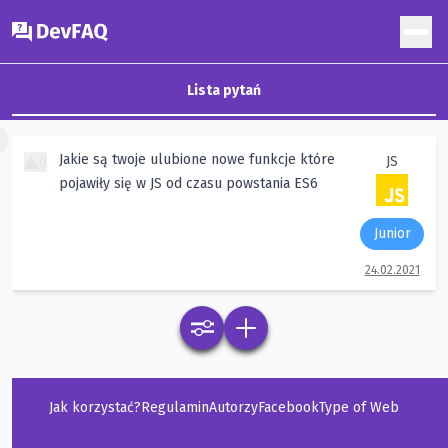
DevFAQ
Lista pytań
×
Jakie są twoje ulubione nowe funkcje które
0
JS
pojawiły się w JS od czasu powstania ES6
Junior
24.02.2021
Jak korzystać?
Regulamin
Autorzy
Facebook
Type of Web