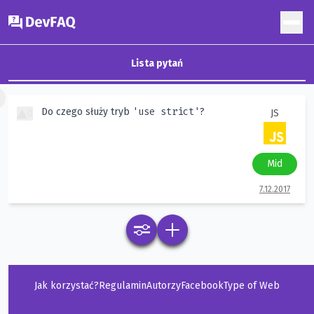
DevFAQ
Lista pytań
×
'use strict'
Do czego służy tryb
?
0
JS
Mid
7.12.2017
Jak korzystać?
Regulamin
Autorzy
Facebook
Type of Web