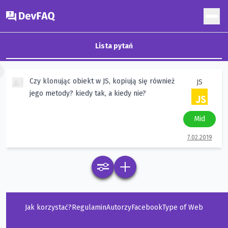
DevFAQ
Lista pytań
×
Czy klonując obiekt w JS, kopiują się również
3
JS
jego metody? kiedy tak, a kiedy nie?
Mid
7.02.2019
Jak korzystać?
Regulamin
Autorzy
Facebook
Type of Web