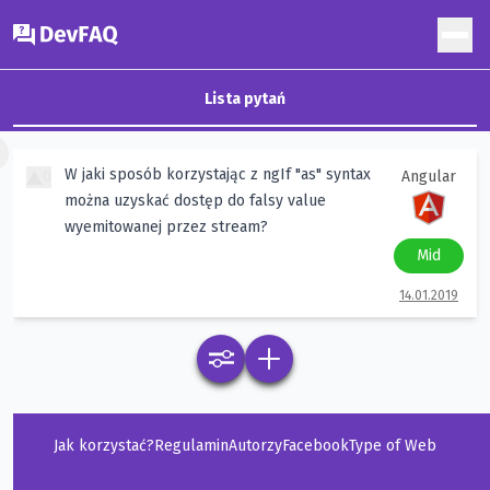
DevFAQ
Lista pytań
×
W jaki sposób korzystając z ngIf "as" syntax
0
Angular
można uzyskać dostęp do falsy value
wyemitowanej przez stream?
Mid
14.01.2019
Jak korzystać?
Regulamin
Autorzy
Facebook
Type of Web