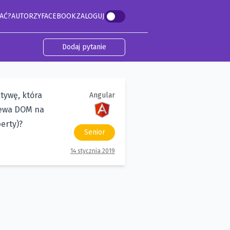
AĆ?
AUTORZY
FACEBOOK
ZALOGUJ
Dodaj pytanie
tywę, która
Angular
zewa DOM na
erty)?
Senior
14 stycznia 2019