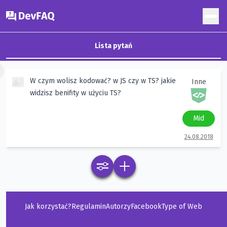
DevFAQ
Lista pytań
×
W czym wolisz kodować? w JS czy w TS? jakie
0
Inne
widzisz benifity w użyciu TS?
Mid
24.08.2018
Jak korzystać?
Regulamin
Autorzy
Facebook
Type of Web