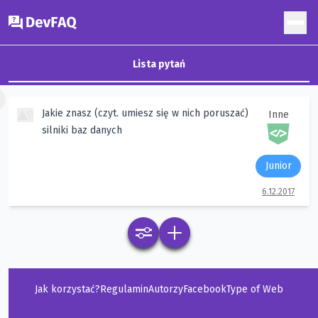
DevFAQ
Lista pytań
×
Jakie znasz (czyt. umiesz się w nich poruszać)
0
Inne
silniki baz danych
Junior
6.12.2017
Jak korzystać?
Regulamin
Autorzy
Facebook
Type of Web