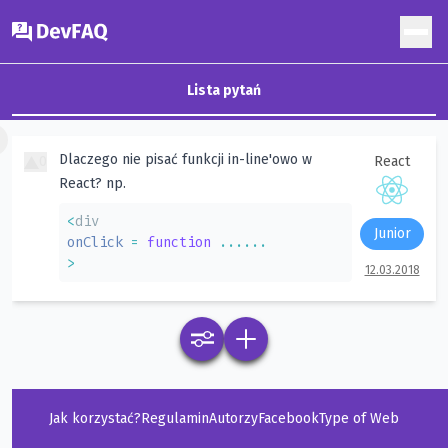
DevFAQ
Lista pytań
×
Dlaczego nie pisać funkcji in-line'owo w
0
React
React? np.
<
Junior
onClick
=
function
...
...
>
12.03.2018
Jak korzystać?
Regulamin
Autorzy
Facebook
Type of Web