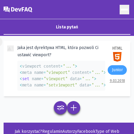
DevFAQ
Lista pytań
×
Jaka jest dyrektywa HTML, która pozwoli Ci
1
HTML
ustawić viewport?
<
viewport content
=
"..."
>
Junior
<
meta name
=
"viewport"
 content
=
"..."
>
<
set
 name
=
"viewport"
 data
=
"..."
>
9.03.2018
<
meta name
=
"setviewport"
 data
=
"..."
>
Jak korzystać?
Regulamin
Autorzy
Facebook
Type of Web