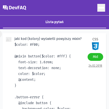
DevFAQ
Lista pytań
×
Jaki kod (kolory) wyświetli powyższy mixin?
0
CSS
Mid
24.02.2018