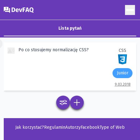
DevFAQ
Lista pytań
×
Po co stosujemy normalizację CSS?
0
CSS
Junior
9.03.2018
Jak korzystać?
Regulamin
Autorzy
Facebook
Type of Web