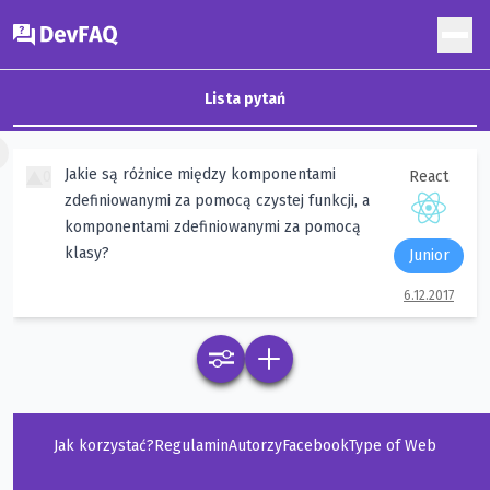
DevFAQ
Lista pytań
×
Jakie są różnice między komponentami
0
React
zdefiniowanymi za pomocą czystej funkcji, a
komponentami zdefiniowanymi za pomocą
klasy?
Junior
6.12.2017
Jak korzystać?
Regulamin
Autorzy
Facebook
Type of Web