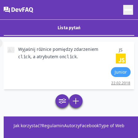
DevFAQ
Lista pytań
×
Wyjaśnij różnice pomiędzy zdarzeniem
0
JS
, a atrybutem
.
click
onclick
Junior
22.02.2018
Jak korzystać?
Regulamin
Autorzy
Facebook
Type of Web