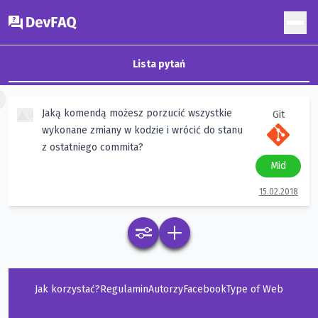
DevFAQ
Lista pytań
×
Jaką komendą możesz porzucić wszystkie
0
Git
wykonane zmiany w kodzie i wrócić do stanu
z ostatniego commita?
Mid
15.02.2018
Jak korzystać?
Regulamin
Autorzy
Facebook
Type of Web