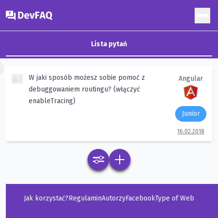
DevFAQ
Lista pytań
×
W jaki sposób możesz sobie pomoć z
0
Angular
debuggowaniem routingu? (włączyć
enableTracing)
Junior
16.02.2018
Jak korzystać?
Regulamin
Autorzy
Facebook
Type of Web