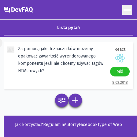
DevFAQ
Lista pytań
×
Za pomocą jakich znaczników możemy
0
React
opakować zawartość wyrenderowanego
komponentu jeśli nie chcemy używać tagów
HTML-owych?
Mid
8.02.2018
Jak korzystać?
Regulamin
Autorzy
Facebook
Type of Web