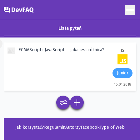
DevFAQ
Lista pytań
×
ECMAScript i JavaScript — jaka jest różnica?
0
JS
Junior
16.01.2018
Jak korzystać?
Regulamin
Autorzy
Facebook
Type of Web