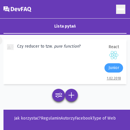
DevFAQ
Lista pytań
×
Czy reducer to tzw.
pure function
?
0
React
Junior
1.02.2018
Jak korzystać?
Regulamin
Autorzy
Facebook
Type of Web