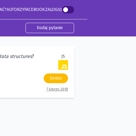
AĆ?
AUTORZY
FACEBOOK
ZALOGUJ
Dodaj pytanie
data structures
?
JS
Senior
7 lutego 2018