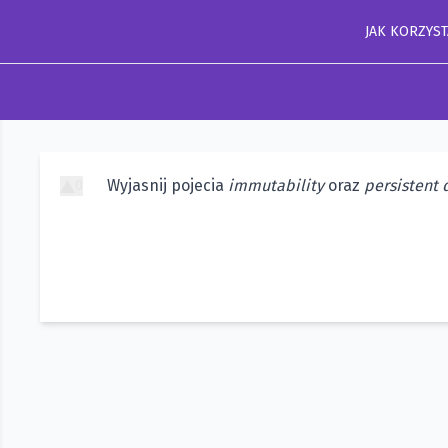
JAK KORZYST
Wyjasnij pojecia
immutability
oraz
persistent 
0