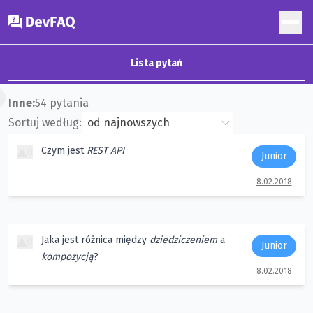
DevFAQ
Lista pytań
×
Inne
:
54
pytania
Sortuj według:
Czym jest
REST API
0
Junior
8.02.2018
Jaka jest różnica między
dziedziczeniem
a
0
Junior
kompozycją
?
8.02.2018