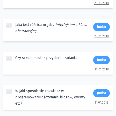
28.01.2018
Jaka jest różnica między
interfejsem
a
klasa
0
Junior
abstrakcyjną
28.01.2018
Czy scrum master przydziela zadania
0
Junior
16.01.2018
W jaki sposób się rozwijasz w
0
Junior
programowaniu? (czytanie blogów, eventy
14.01.2018
etc)