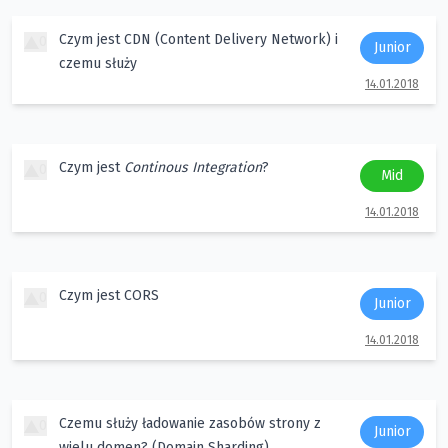
Czym jest CDN (Content Delivery Network) i
0
Junior
czemu służy
14.01.2018
Czym jest
Continous Integration
?
0
Mid
14.01.2018
Czym jest CORS
0
Junior
14.01.2018
Czemu służy ładowanie zasobów strony z
0
Junior
wielu domen? (Domain Sharding)